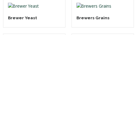
Brewer Yeast
Brewers Grains
Cashew Husk
Cassava Bagasse
Corn Silage
Crab Shells
Dried Cassava Slices
Dried Meal Beer