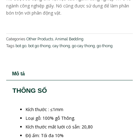
ngành công nghiệp giấy. Nó cũng được sử dụng để làm phân
bón trộn với phân động vật.
Categories
Other Products
,
Animal Bedding
Tags
bot go
,
bot go thong
,
cay thong
,
go cay thong
,
go thong
Mô tả
THÔNG SỐ
Kích thước : ≤1mm
Loại gỗ: 100% gỗ Thông.
Kích thước mắt lưới có sẵn: 20,80
Độ ẩm: Tối đa 10%