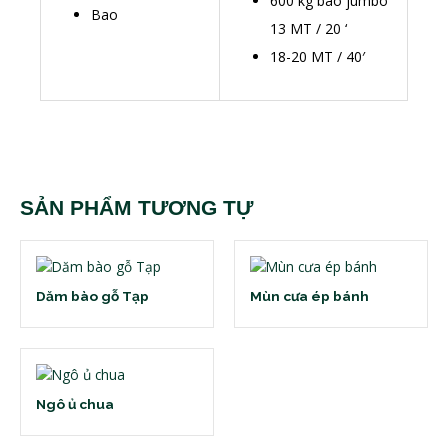
600 kg bao jumbo
Bao
13 MT / 20 ‘
18-20 MT / 40′
SẢN PHẨM TƯƠNG TỰ
Dăm bào gỗ Tạp
Mùn cưa ép bánh
Ngô ủ chua