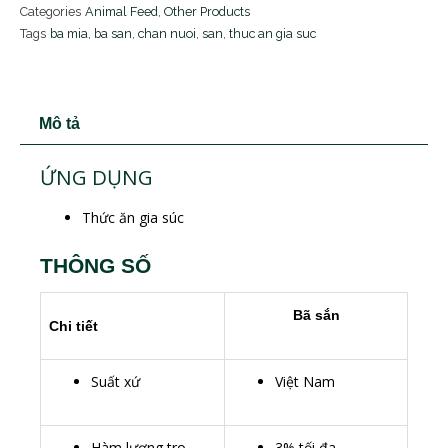
Categories
Animal Feed
,
Other Products
Tags
ba mia
,
ba san
,
chan nuoi
,
san
,
thuc an gia suc
Mô tả
ỨNG DỤNG
Thức ăn gia súc
THÔNG SỐ
Bã sắn
Chi tiết
Suất xứ
Việt Nam
Hàm lượng tro
3% tối đa