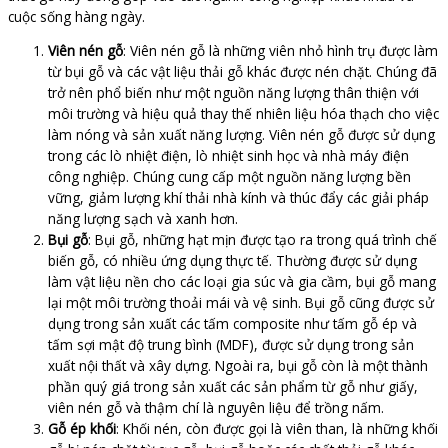
cuộc sống hàng ngày.
Viên nén gỗ
: Viên nén gỗ là những viên nhỏ hình trụ được làm
từ bụi gỗ và các vật liệu thải gỗ khác được nén chặt. Chúng đã
trở nên phổ biến như một nguồn năng lượng thân thiện với
môi trường và hiệu quả thay thế nhiên liệu hóa thạch cho việc
làm nóng và sản xuất năng lượng. Viên nén gỗ được sử dụng
trong các lò nhiệt điện, lò nhiệt sinh học và nhà máy điện
công nghiệp. Chúng cung cấp một nguồn năng lượng bền
vững, giảm lượng khí thải nhà kính và thúc đẩy các giải pháp
năng lượng sạch và xanh hơn.
Bụi gỗ
: Bụi gỗ, những hạt mịn được tạo ra trong quá trình chế
biến gỗ, có nhiều ứng dụng thực tế. Thường được sử dụng
làm vật liệu nền cho các loại gia súc và gia cầm, bụi gỗ mang
lại một môi trường thoải mái và vệ sinh. Bụi gỗ cũng được sử
dụng trong sản xuất các tấm composite như tấm gỗ ép và
tấm sợi mật độ trung bình (MDF), được sử dụng trong sản
xuất nội thất và xây dựng. Ngoài ra, bụi gỗ còn là một thành
phần quý giá trong sản xuất các sản phẩm từ gỗ như giấy,
viên nén gỗ và thậm chí là nguyên liệu để trồng nấm.
Gỗ ép khối
: Khối nén, còn được gọi là viên than, là những khối