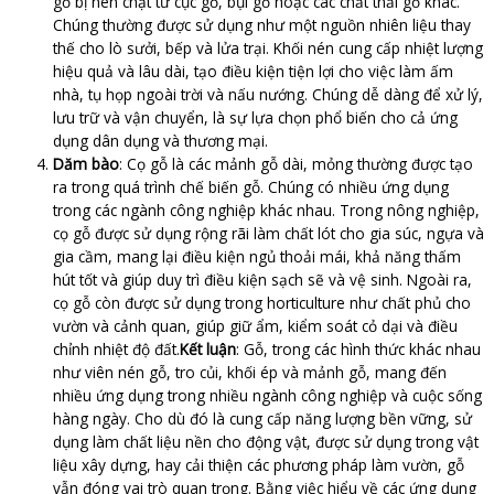
gỗ bị nén chặt từ cục gỗ, bụi gỗ hoặc các chất thải gỗ khác.
Chúng thường được sử dụng như một nguồn nhiên liệu thay
thế cho lò sưởi, bếp và lửa trại. Khối nén cung cấp nhiệt lượng
hiệu quả và lâu dài, tạo điều kiện tiện lợi cho việc làm ấm
nhà, tụ họp ngoài trời và nấu nướng. Chúng dễ dàng để xử lý,
lưu trữ và vận chuyển, là sự lựa chọn phổ biến cho cả ứng
dụng dân dụng và thương mại.
Dăm bào
: Cọ gỗ là các mảnh gỗ dài, mỏng thường được tạo
ra trong quá trình chế biến gỗ. Chúng có nhiều ứng dụng
trong các ngành công nghiệp khác nhau. Trong nông nghiệp,
cọ gỗ được sử dụng rộng rãi làm chất lót cho gia súc, ngựa và
gia cầm, mang lại điều kiện ngủ thoải mái, khả năng thấm
hút tốt và giúp duy trì điều kiện sạch sẽ và vệ sinh. Ngoài ra,
cọ gỗ còn được sử dụng trong horticulture như chất phủ cho
vườn và cảnh quan, giúp giữ ẩm, kiểm soát cỏ dại và điều
chỉnh nhiệt độ đất.
Kết luận
: Gỗ, trong các hình thức khác nhau
như viên nén gỗ, tro củi, khối ép và mảnh gỗ, mang đến
nhiều ứng dụng trong nhiều ngành công nghiệp và cuộc sống
hàng ngày. Cho dù đó là cung cấp năng lượng bền vững, sử
dụng làm chất liệu nền cho động vật, được sử dụng trong vật
liệu xây dựng, hay cải thiện các phương pháp làm vườn, gỗ
vẫn đóng vai trò quan trọng. Bằng việc hiểu về các ứng dụng