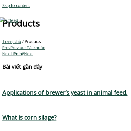
Skip to content
Products
MAIN MENU
Trang chủ
/ Products
Prev
Previous
Tài khoản
Next
Liên hệ
Next
Bài viết gần đây
Applications of brewer’s yeast in animal feed.
What is corn silage?